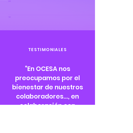
TESTIMONIALES
“En OCESA nos
preocupamos por el
bienestar de nuestros
colaboradores..., en
colaboración con
Resiliencia
Organizacional se llevó a