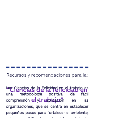
Recursos y recomendaciones para la:
Las Ciencias de la Felicidad en el trabajo es
"Ciencias de la felicidad en
una metodología positiva, de fácil
el trabajo"
comprensión y aplicación en las
organizaciones, que se centra en establecer
pequeños pasos para fortalecer el ambiente,
animo y posibilidad emocional de crecimiento
individual y colectivo.