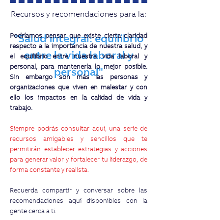
Recursos y recomendaciones para la:
Podríamos pensar que existe cierta claridad
"Salud integral: equilibrio
respecto a la importancia de nuestra salud, y
entre la vida laboral y
el equilibrio entre nuestra vida laboral y
personal, para mantenerla lo mejor posible.
personal"
Sin embargo son más las personas y
organizaciones que viven en malestar y con
ello los impactos en la calidad de vida y
trabajo.
Siempre podrás consultar aquí, una serie de
recursos amigables y sencillos que te
permitirán establecer estrategias y acciones
para generar valor y fortalecer tu liderazgo, de
forma constante y realista.
Recuerda compartir y conversar sobre las
recomendaciones aquí disponibles con la
gente cerca a ti.