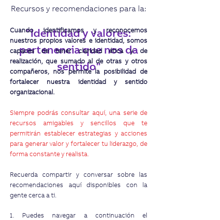
Recursos y recomendaciones para la:
Cuando identificamos y reconocemos
"Identidad y valores:
nuestros propios valores e identidad, somos
pertenencia que nos da
capaces de tener claridad ética y de
realización, que sumado al de otras y otros
sentido"
compañeros, nos permite la posibilidad de
fortalecer nuestra identidad y sentido
organizacional.
Siempre podrás consultar aquí, una serie de
recursos amigables y sencillos que te
permitirán establecer estrategias y acciones
para generar valor y fortalecer tu liderazgo, de
forma constante y realista.
Recuerda compartir y conversar sobre las
recomendaciones aquí disponibles con la
gente cerca a ti.
1. Puedes navegar a continuación el