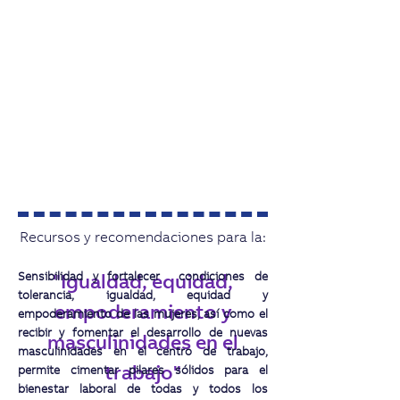
Recursos y recomendaciones para la:
Sensibilidad y fortalecer condiciones de
"Igualdad, equidad,
tolerancia, igualdad, equidad y
empoderamiento y
empoderamiento de las mujeres, así como el
recibir y fomentar el desarrollo de nuevas
masculinidades en el
masculinidades en el centro de trabajo,
trabajo"
permite cimentar pilares sólidos para el
bienestar laboral de todas y todos los