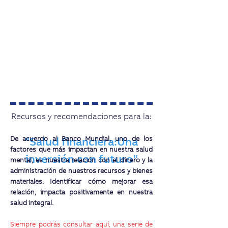
Recursos y recomendaciones para la:
De acuerdo al Banco Mundial, uno de los
"Salud financiera:Una
factores que más impactan en nuestra salud
inversión con futuro
"
mental, es nuestra relación con el dinero y la
administración de nuestros recursos y bienes
materiales. Identificar cómo mejorar esa
relación, impacta positivamente en nuestra
salud integral.
Siempre podrás consultar aquí, una serie de