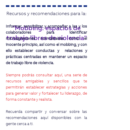
Recursos y recomendaciones para la:
Informar, sensibilizar y acompañar a las y los
"Mobbing: espacios de
colaboradores para identificar
trabajo libres de violencia"
microagresiones normalizadas como el
inocente principio, así como el mobbing, y con
ello establecer conductas y relaciones y
prácticas centradas en mantener un espacio
de trabajo libre de violencia.
Siempre podrás consultar aquí, una serie de
recursos amigables y sencillos que te
permitirán establecer estrategias y acciones
para generar valor y fortalecer tu liderazgo, de
forma constante y realista.
Recuerda compartir y conversar sobre las
recomendaciones aquí disponibles con la
gente cerca a ti.