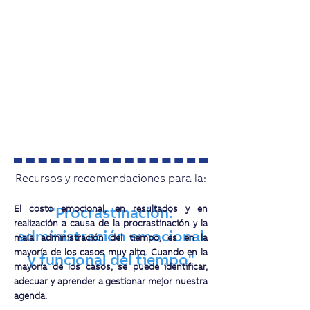
Recursos y recomendaciones para la:
El costo emocional, en resultados y en
"Procrastinación:
realización a causa de la procrastinación y la
administración emocional
mala administración del tiempo, es en la
mayoría de los casos muy alto. Cuando en la
y funcional del tiempo"
mayoría de los casos, se puede identificar,
adecuar y aprender a gestionar mejor nuestra
agenda.